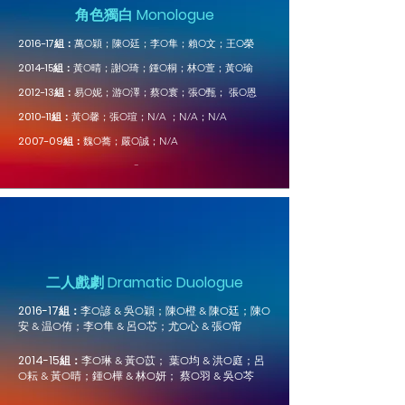
​角色獨白 Monologue
2016-17組：
萬
O穎；陳O廷；李O隼；賴O文
；王O榮
2014-15組：
黃
O晴；謝O琦；鍾O桐；林O萱；黃O瑜
2012-13組：
易
O妮；游O澤；蔡O寰；張O甄； 張O恩
2010-11組：
黃
O馨；張O瑄；N/A ；N/A；N/A
2007-09組：
魏
O蕎；嚴O誠；N/A
-
二人戲劇 Dramatic Duologue
2016-17組：
李
O諺 & 吳O穎；陳O橙 & 陳O廷；陳O
安 & 温O侑；李O隼 & 呂O芯；尤O心 & 張O甯
2014-15
組：
李
O琳 & 黃O苡； 葉O均 & 洪O庭；呂
O耘 & 黃O晴；鍾O樺 & 林O妍； 蔡O羽 & 吳O芩