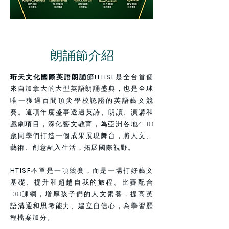
朗誦節介紹
珩天文化國際英語朗誦節HTISF
是全台首個
來自
加拿大的大型英語朗誦盛典，也是全球
唯一獲過
百
間頂尖學校認證的英語藝文競
賽。這項年度盛事透過英詩、朗讀、演講和
戲劇項目，深化藝文教育，為亞洲各地4-18
歲同學們打造一個成果展現舞台，將人文、
藝術、創意融入生活，拓展國際視野。
HTISF
不單是一項競賽，而是一場打好藝文
基礎、提升和超越自我的旅程。比賽配合
108課綱，增厚孩子們的人文素養，提高英
語溝通和思考能力、建立自信心，為學習歷
程檔案加分。