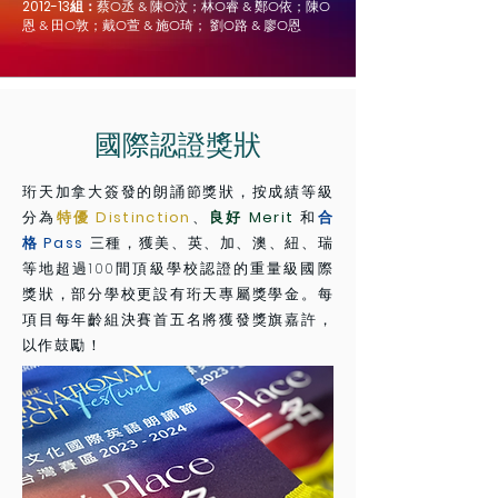
2012-13組：
蔡
O丞 & 陳O汶；林O睿 & 鄭O依；陳O
恩 & 田O敦；戴O萱 & 施O琦； 劉O路 & 廖O恩
國際認證獎狀
珩天加拿大簽發的朗誦節獎狀，按成績等級
分為
特優 Distinction
、
良好 Merit
和
合
格 Pass
三種，獲美、英、加、澳、紐、瑞
等地超過100間頂級學校認證的重量級國際
獎狀，部分學校更設有珩天專屬獎學金。每
項目每年齡組決賽首五名將獲發獎旗嘉許，
以作鼓勵！