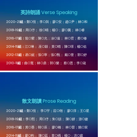
英詩朗誦 Verse Speaking
2020-21組：
鄭
​O恆；李O與；廖O安；趙O尹；林O和
2018-19
組：
周O伃； 徐O晴；楊O；廖O騰； 林O睿
2016-17組：
龍
O縈；陳O允；凃O遠； 林O霓；蔡O修
2014-15組：
江
O琳； 巫O穎；黃O晴；陳O璟；楊O佑
2012-13組：
易
O妮；張O寧；張O甄； 戴O萱；郭O妤
2010-11組：
曲O寬；林O鼎；郭O樂； 蔡O恩；李O箴
散文朗讀 Prose Reading
2020-21組：
鄭
O恆； 李O宇；莊O翎； 廖O淳；王O星
2018-19組：
李
O熙； 周O伃；朱O頡； 陳O妍；游O婕
2016-17組：
韓
黃O墨
；
O辰； 廖O橋； 林O晉；饒O宸
2014-15組：
廖
O昀； 陳O廷；黃O楀；楊O；洪O庭