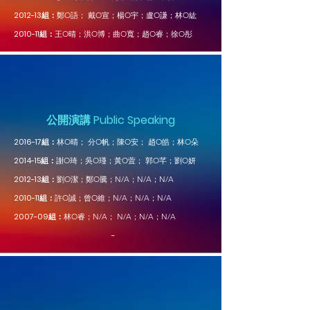
2012-13組：
鄭
戴
O語；
O宣；楊O宇；盧O謙；林O紘
2010-11組：
王
O晴；洪O博；曲O寬；趙O睿；徐O彤
公開演講 Public Speaking
2016-17組：
林
O晴； 分O帆；陳O安； 趙O皓；林O朵
2014-15組：
謝
O琦；吳O瑾；黃O萓； 郭O芊；劉O妍
2012-13組：
劉
O潔；鄭O騰；N/A；N/A；N/A
2010-11組：
許
O誠；曾O維
；N/A；N/A；N/A
2007-09組：
林
O睿；N/A； N/A；N/A；N/A
​ -